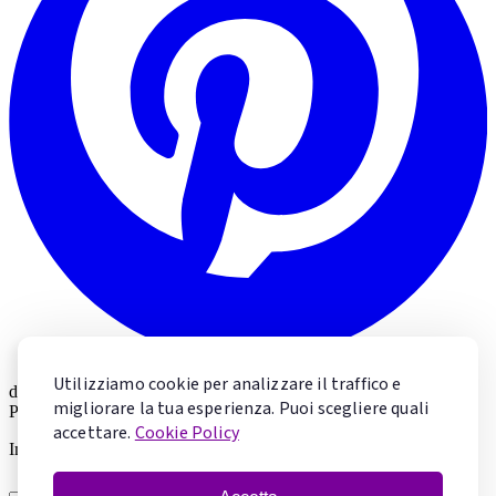
Utilizziamo cookie per analizzare il traffico e
di
Valeria Marolda
migliorare la tua esperienza. Puoi scegliere quali
Pastry Chef & Chocolate Specialist
accettare.
Cookie Policy
Impara la pasticceria con Valeria