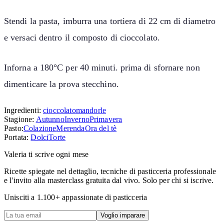
Stendi la pasta, imburra una tortiera di 22 cm di diametro
e versaci dentro il composto di cioccolato.
Inforna a 180°C per 40 minuti. prima di sfornare non
dimenticare la prova stecchino.
Ingredienti:
cioccolato
mandorle
Stagione:
Autunno
Inverno
Primavera
Pasto:
Colazione
Merenda
Ora del tè
Portata:
Dolci
Torte
Valeria ti scrive ogni mese
Ricette spiegate nel dettaglio, tecniche di pasticceria professionale
e l'invito alla masterclass gratuita dal vivo. Solo per chi si iscrive.
Unisciti a
1.100
+ appassionate di pasticceria
Voglio imparare