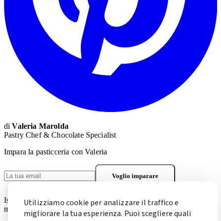
di
Valeria Marolda
Pastry Chef & Chocolate Specialist
Impara la pasticceria con Valeria
Voglio imparare
Iscrivendoti accetti la
Privacy Policy
. Puoi cancellarti in qualsiasi
Utilizziamo cookie per analizzare il traffico e
momento.
migliorare la tua esperienza. Puoi scegliere quali