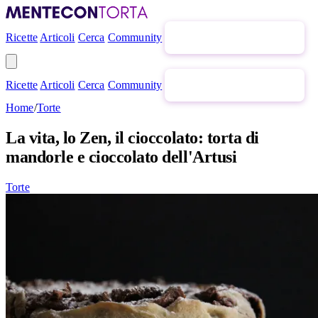
Ricette
Articoli
Cerca
Community
Newsletter gratuita
Ricette
Articoli
Cerca
Community
Newsletter gratuita
Home
/
Torte
La vita, lo Zen, il cioccolato: torta di
mandorle e cioccolato dell'Artusi
Torte