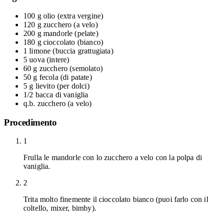
100 g
olio
(extra vergine)
120 g
zucchero
(a velo)
200 g
mandorle
(pelate)
180 g
cioccolato
(bianco)
1
limone
(buccia grattugiata)
5
uova
(intere)
60 g
zucchero
(semolato)
50 g
fecola
(di patate)
5 g
lievito
(per dolci)
1/2
bacca di vaniglia
q.b.
zucchero
(a velo)
Procedimento
1
Frulla le mandorle con lo zucchero a velo con la polpa di
vaniglia.
2
Trita molto finemente il cioccolato bianco (puoi farlo con il
coltello, mixer, bimby).