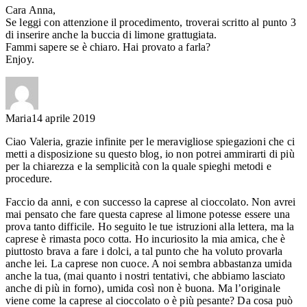
Cara Anna,
Se leggi con attenzione il procedimento, troverai scritto al punto 3
di inserire anche la buccia di limone grattugiata.
Fammi sapere se è chiaro. Hai provato a farla?
Enjoy.
Maria
14 aprile 2019
Ciao Valeria, grazie infinite per le meravigliose spiegazioni che ci
metti a disposizione su questo blog, io non potrei ammirarti di più
per la chiarezza e la semplicità con la quale spieghi metodi e
procedure.
Faccio da anni, e con successo la caprese al cioccolato. Non avrei
mai pensato che fare questa caprese al limone potesse essere una
prova tanto difficile. Ho seguito le tue istruzioni alla lettera, ma la
caprese è rimasta poco cotta. Ho incuriosito la mia amica, che è
piuttosto brava a fare i dolci, a tal punto che ha voluto provarla
anche lei. La caprese non cuoce. A noi sembra abbastanza umida
anche la tua, (mai quanto i nostri tentativi, che abbiamo lasciato
anche di più in forno), umida così non è buona. Ma l’originale
viene come la caprese al cioccolato o è più pesante? Da cosa può