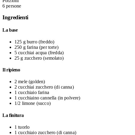
Porzioni
6 persone
Ingredienti
La base
125 g
burro
(freddo)
250 g
farina
(per torte)
5 cucchiai
acqua
(fredda)
25 g
zucchero
(semolato)
Il ripieno
2
mele
(golden)
2 cucchiai
zucchero
(di canna)
1 cucchiaio
farina
1 cucchiaino
cannella
(in polvere)
1/2
limone
(succo)
La finitura
1
tuorlo
1 cucchiaio
zucchero
(di canna)