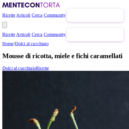
Ricette
Articoli
Cerca
Community
Newsletter gratuita
Ricette
Articoli
Cerca
Community
Newsletter gratuita
Home
/
Dolci al cucchiaio
Mousse di ricotta, miele e fichi caramellati
Dolci al cucchiaio
Ricette