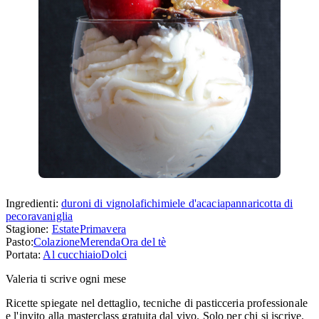
Ingredienti:
duroni di vignola
fichi
miele d'acacia
panna
ricotta di
pecora
vaniglia
Stagione:
Estate
Primavera
Pasto:
Colazione
Merenda
Ora del tè
Portata:
Al cucchiaio
Dolci
Valeria ti scrive ogni mese
Ricette spiegate nel dettaglio, tecniche di pasticceria professionale
e l'invito alla masterclass gratuita dal vivo. Solo per chi si iscrive.