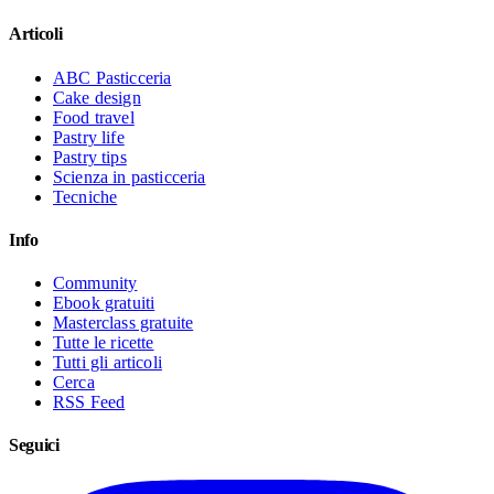
Articoli
ABC Pasticceria
Cake design
Food travel
Pastry life
Pastry tips
Scienza in pasticceria
Tecniche
Info
Community
Ebook gratuiti
Masterclass gratuite
Tutte le ricette
Tutti gli articoli
Cerca
RSS Feed
Seguici