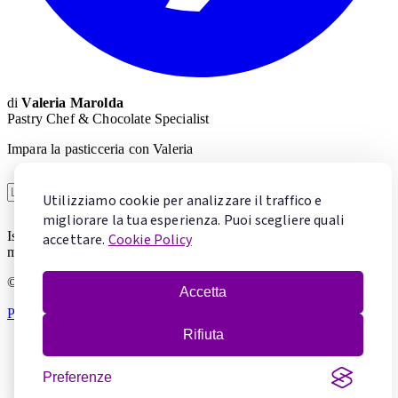
di
Valeria Marolda
Pastry Chef & Chocolate Specialist
Impara la pasticceria con Valeria
Voglio imparare
Utilizziamo cookie per analizzare il traffico e
migliorare la tua esperienza. Puoi scegliere quali
Iscrivendoti accetti la
Privacy Policy
. Puoi cancellarti in qualsiasi
accettare.
Cookie Policy
momento.
© 2026 Mentecontorta. Tutti i diritti riservati.
Accetta
Privacy Policy
·
Cookie Policy
·
Gestisci cookie
Rifiuta
Preferenze