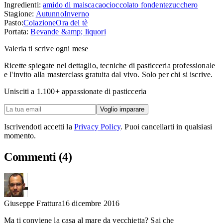
Ingredienti:
amido di mais
cacao
cioccolato fondente
zucchero
Stagione:
Autunno
Inverno
Pasto:
Colazione
Ora del tè
Portata:
Bevande &amp; liquori
Valeria ti scrive ogni mese
Ricette spiegate nel dettaglio, tecniche di pasticceria professionale
e l'invito alla masterclass gratuita dal vivo. Solo per chi si iscrive.
Unisciti a
1.100
+ appassionate di pasticceria
Voglio imparare
Iscrivendoti accetti la
Privacy Policy
. Puoi cancellarti in qualsiasi
momento.
Commenti
(4)
Giuseppe Frattura
16 dicembre 2016
Ma ti conviene la casa al mare da vecchietta? Sai che