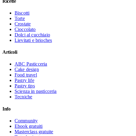
Ricette
Biscotti
Torte
Crostate
Cioccolato
Dolci al cucchiaio
Lievitati e brioches
Articoli
ABC Pasticceria
Cake design
Food travel
Pastry life
Pastry tips
Scienza in pasticceria
Tecniche
Info
Community
Ebook gratuiti
Masterclass gratuite