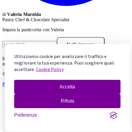
di
Valeria Marolda
Pastry Chef & Chocolate Specialist
Impara la pasticceria con Valeria
Voglio imparare
Utilizziamo cookie per analizzare il traffico e
Iscrivendoti accetti la
Privacy Policy
. Puoi cancellarti in qualsiasi
migliorare la tua esperienza. Puoi scegliere quali
momento.
accettare.
Cookie Policy
© 2026 Mentecontorta. Tutti i diritti riservati.
Privacy Policy
·
Cookie Policy
·
Gestisci cookie
Accetta
Rifiuta
Preferenze