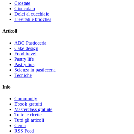
Crostate
Cioccolato
Dolci al cucchiaio
Lievitati e brioches
Articoli
ABC Pasticceria
Cake design
Food travel
Pastry life
Pastry tips
Scienza in pasticceria
Tecniche
Info
Community
Ebook gratuiti
Masterclass gratuite
Tutte le ricette
Tutti gli articoli
Cerca
RSS Feed