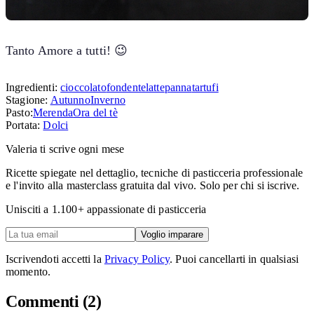
Tanto Amore a tutti! 😉
Ingredienti:
cioccolato
fondente
latte
panna
tartufi
Stagione:
Autunno
Inverno
Pasto:
Merenda
Ora del tè
Portata:
Dolci
Valeria ti scrive ogni mese
Ricette spiegate nel dettaglio, tecniche di pasticceria professionale
e l'invito alla masterclass gratuita dal vivo. Solo per chi si iscrive.
Unisciti a
1.100
+ appassionate di pasticceria
Voglio imparare
Iscrivendoti accetti la
Privacy Policy
. Puoi cancellarti in qualsiasi
momento.
Commenti
(2)