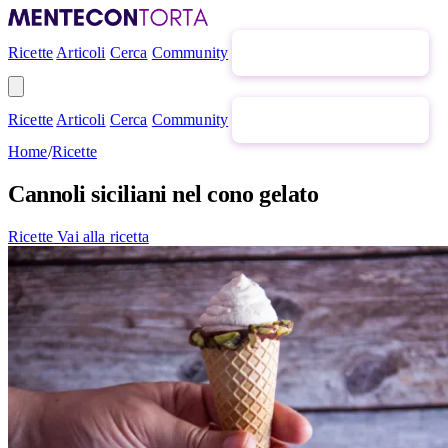
Ricette
Articoli
Cerca
Community
Newsletter gratuita
Ricette
Articoli
Cerca
Community
Newsletter gratuita
Home
/
Ricette
Cannoli siciliani nel cono gelato
Ricette
Vai alla ricetta