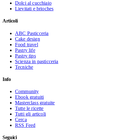
Dolci al cucchiaio
Lievitati e brioches
Articoli
ABC Pasticceria
Cake design
Food travel
Pastry life
Pastry tips
Scienza in pasticceria
Tecniche
Info
Community
Ebook gratuiti
Masterclass gratuite
Tutte le ricette
Tutti gli articoli
Cerca
RSS Feed
Seguici