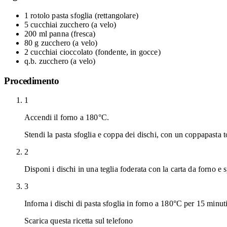
1 rotolo
pasta sfoglia
(rettangolare)
5 cucchiai
zucchero
(a velo)
200 ml
panna
(fresca)
80 g
zucchero
(a velo)
2 cucchiai
cioccolato
(fondente, in gocce)
q.b.
zucchero
(a velo)
Procedimento
1
Accendi il forno a 180°C.
Stendi la pasta sfoglia e coppa dei dischi, con un coppapasta 
2
Disponi i dischi in una teglia foderata con la carta da forno e 
3
Inforna i dischi di pasta sfoglia in forno a 180°C per 15 minuti
Scarica questa ricetta sul telefono