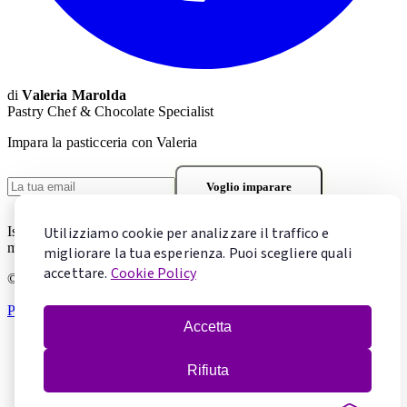
di
Valeria Marolda
Pastry Chef & Chocolate Specialist
Impara la pasticceria con Valeria
Voglio imparare
Iscrivendoti accetti la
Privacy Policy
. Puoi cancellarti in qualsiasi
Utilizziamo cookie per analizzare il traffico e
momento.
migliorare la tua esperienza. Puoi scegliere quali
accettare.
Cookie Policy
© 2026 Mentecontorta. Tutti i diritti riservati.
Privacy Policy
·
Cookie Policy
·
Gestisci cookie
Accetta
Rifiuta