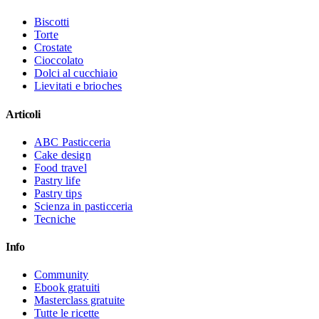
Biscotti
Torte
Crostate
Cioccolato
Dolci al cucchiaio
Lievitati e brioches
Articoli
ABC Pasticceria
Cake design
Food travel
Pastry life
Pastry tips
Scienza in pasticceria
Tecniche
Info
Community
Ebook gratuiti
Masterclass gratuite
Tutte le ricette