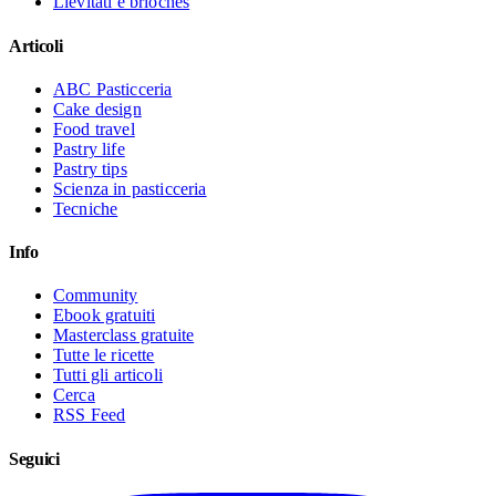
Lievitati e brioches
Articoli
ABC Pasticceria
Cake design
Food travel
Pastry life
Pastry tips
Scienza in pasticceria
Tecniche
Info
Community
Ebook gratuiti
Masterclass gratuite
Tutte le ricette
Tutti gli articoli
Cerca
RSS Feed
Seguici