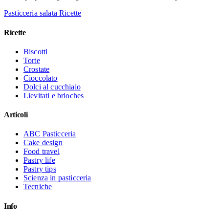
Pasticceria salata
Ricette
Ricette
Biscotti
Torte
Crostate
Cioccolato
Dolci al cucchiaio
Lievitati e brioches
Articoli
ABC Pasticceria
Cake design
Food travel
Pastry life
Pastry tips
Scienza in pasticceria
Tecniche
Info