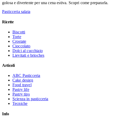
golosa e divertente per una cena estiva. Scopri come prepararla.
Pasticceria salata
Ricette
Biscotti
Torte
Crostate
Cioccolato
Dolci al cucchiaio
Lievitati e brioches
Articoli
ABC Pasticceria
Cake design
Food travel
Pastry life
Pastry tips
Scienza in pasticceria
Tecniche
Info