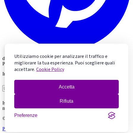
Utilizziamo cookie per analizzare il traffico e
di
Valeria Marolda
migliorare la tua esperienza. Puoi scegliere quali
Pastry Chef & Chocolate Specialist
accettare.
Cookie Policy
Impara la pasticceria con Valeria
Accetta
Voglio imparare
Rifiuta
Iscrivendoti accetti la
Privacy Policy
. Puoi cancellarti in qualsiasi
momento.
Preferenze
© 2026 Mentecontorta. Tutti i diritti riservati.
Privacy Policy
·
Cookie Policy
·
Gestisci cookie