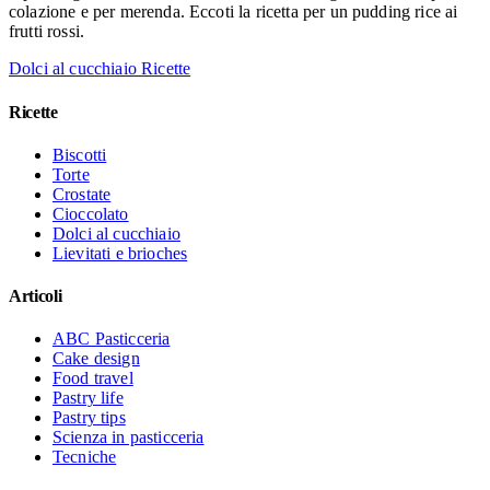
colazione e per merenda. Eccoti la ricetta per un pudding rice ai
frutti rossi.
Dolci al cucchiaio
Ricette
Ricette
Biscotti
Torte
Crostate
Cioccolato
Dolci al cucchiaio
Lievitati e brioches
Articoli
ABC Pasticceria
Cake design
Food travel
Pastry life
Pastry tips
Scienza in pasticceria
Tecniche