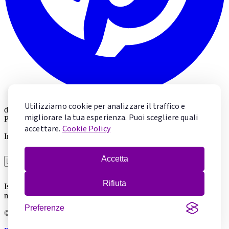
Utilizziamo cookie per analizzare il traffico e
di
Valeria Marolda
migliorare la tua esperienza. Puoi scegliere quali
Pastry Chef & Chocolate Specialist
accettare.
Cookie Policy
Impara la pasticceria con Valeria
Accetta
Voglio imparare
Rifiuta
Iscrivendoti accetti la
Privacy Policy
. Puoi cancellarti in qualsiasi
momento.
Preferenze
© 2026 Mentecontorta. Tutti i diritti riservati.