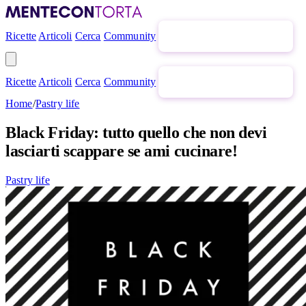
Ricette
Articoli
Cerca
Community
Newsletter gratuita
Ricette
Articoli
Cerca
Community
Newsletter gratuita
Home
/
Pastry life
Black Friday: tutto quello che non devi
lasciarti scappare se ami cucinare!
Pastry life