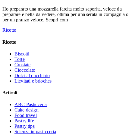
Ho preparato una mozzarella farcita molto saporita, veloce da
preparare e bella da vedere, ottima per una serata in compagnia o
per un pranzo veloce. Scopri com
Ricette
Ricette
Biscotti
Torte
Crostate
Cioccolato
Dolci al cucchiaio
Lievitati e brioches
Articoli
ABC Pasticceria
Cake design
Food travel
Pastry life
Pastry tips
Scienza in pasticceria