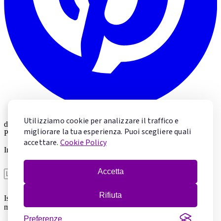
Utilizziamo cookie per analizzare il traffico e
di
Valeria Marolda
migliorare la tua esperienza. Puoi scegliere quali
Pastry Chef & Chocolate Specialist
accettare.
Cookie Policy
Impara la pasticceria con Valeria
Accetta
Voglio imparare
Rifiuta
Iscrivendoti accetti la
Privacy Policy
. Puoi cancellarti in qualsiasi
momento.
Preferenze