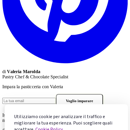
di
Valeria Marolda
Pastry Chef & Chocolate Specialist
Impara la pasticceria con Valeria
Voglio imparare
Iscrivendoti accetti la
Privacy Policy
. Puoi cancellarti in qualsiasi
Utilizziamo cookie per analizzare il traffico e
momento.
migliorare la tua esperienza. Puoi scegliere quali
accettare.
Cookie Policy