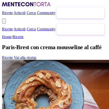
Ricette
Articoli
Cerca
Community
Newsletter gratuita
Ricette
Articoli
Cerca
Community
Newsletter gratuita
Home
/
Ricette
Paris-Brest con crema mousseline al caffé
Ricette
Vai alla ricetta