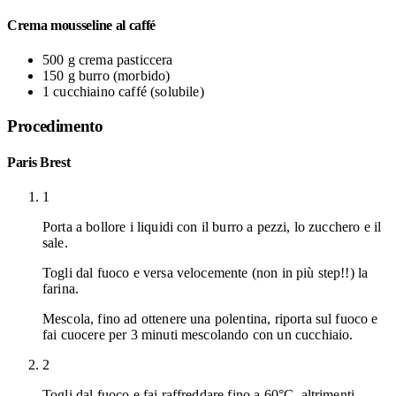
Crema mousseline al caffé
500 g
crema pasticcera
150 g
burro
(morbido)
1 cucchiaino
caffé
(solubile)
Procedimento
Paris Brest
1
Porta a bollore i liquidi con il burro a pezzi, lo zucchero e il
sale.
Togli dal fuoco e versa velocemente (non in più step!!) la
farina.
Mescola, fino ad ottenere una polentina, riporta sul fuoco e
fai cuocere per 3 minuti mescolando con un cucchiaio.
2
Togli dal fuoco e fai raffreddare fino a 60°C, altrimenti