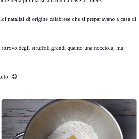
ante della più classica ricetta a base di miele.
lci natalizi di origine calabrese che si preparavano a casa di
i ritrovo degli struffoli grandi quanto una nocciola, ma
uito! 😉