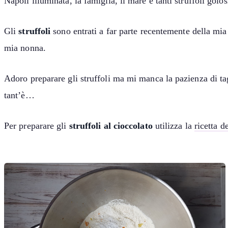
Napoli illuminata, la famiglia, il mare e tanti struffoli gol
Gli
struffoli
sono entrati a far parte recentemente della mia t
mia nonna.
Adoro preparare gli struffoli ma mi manca la pazienza di tagl
tant’è…
Per preparare gli
struffoli al cioccolato
utilizza la
ricetta de