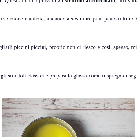
osi! Quest’anno ho provato gli
struffoli al cioccolato
, una vari
radizione natalizia, andando a sostituire pian piano tutti i do
iarli piccini piccini, proprio non ci riesco e così, spesso, m
gli struffoli classici
e prepara la glassa come ti spiego di seg