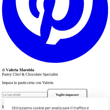
di
Valeria Marolda
Pastry Chef & Chocolate Specialist
Impara la pasticceria con Valeria
Voglio imparare
Iscrivendoti accetti la
Privacy Policy
. Puoi cancellarti in qualsiasi
Utilizziamo cookie per analizzare il traffico e