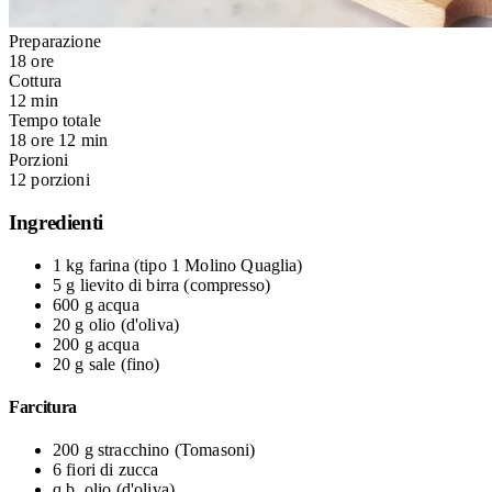
Preparazione
18 ore
Cottura
12 min
Tempo totale
18 ore 12 min
Porzioni
12 porzioni
Ingredienti
1 kg
farina
(tipo 1 Molino Quaglia)
5 g
lievito di birra
(compresso)
600 g
acqua
20 g
olio
(d'oliva)
200 g
acqua
20 g
sale
(fino)
Farcitura
200 g
stracchino
(Tomasoni)
6
fiori di zucca
q.b.
olio
(d'oliva)