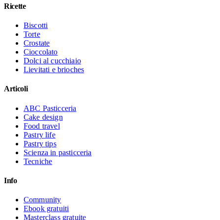
Ricette
Biscotti
Torte
Crostate
Cioccolato
Dolci al cucchiaio
Lievitati e brioches
Articoli
ABC Pasticceria
Cake design
Food travel
Pastry life
Pastry tips
Scienza in pasticceria
Tecniche
Info
Community
Ebook gratuiti
Masterclass gratuite