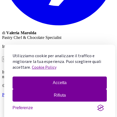
di
Valeria Marolda
Pastry Chef & Chocolate Specialist
Impara la pasticceria con Valeria
Utilizziamo cookie per analizzare il traffico e
Voglio imparare
migliorare la tua esperienza. Puoi scegliere quali
accettare.
Cookie Policy
Iscrivendoti accetti la
Privacy Policy
. Puoi cancellarti in qualsiasi
momento.
Accetta
© 2026 Mentecontorta. Tutti i diritti riservati.
Privacy Policy
·
Cookie Policy
·
Gestisci cookie
Rifiuta
Preferenze