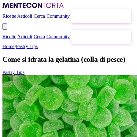
Ricette
Articoli
Cerca
Community
Newsletter gratuita
Ricette
Articoli
Cerca
Community
Newsletter gratuita
Home
/
Pastry Tips
Come si idrata la gelatina (colla di pesce)
Pastry Tips