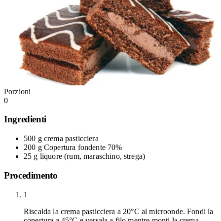
Porzioni
0
Ingredienti
500 g
crema pasticciera
200 g
Copertura fondente 70%
25 g
liquore
(rum, maraschino, strega)
Procedimento
1
Riscalda la crema pasticciera a 20°C al microonde. Fondi la
copertura a 45°C e versala a filo mentre monti la crema