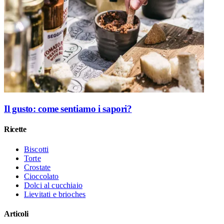
Il gusto: come sentiamo i sapori?
Ricette
Biscotti
Torte
Crostate
Cioccolato
Dolci al cucchiaio
Lievitati e brioches
Articoli