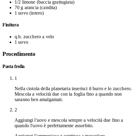
1/2
limone
(buccia grattugiata)
70 g
arancia
(candita)
1
uovo
(intero)
Finitura
q.b.
zucchero a velo
1
uovo
Procedimento
Pasta frolla
1
Nella ciotola della planetaria inserisci il burro e lo zucchero.
Mescola a velocità due con la foglia fino a quando non
saranno ben amalgamati.
2
Aggiungi l'uovo e mescola sempre a velocità due fino a
quando l'uovo è perfettamente assorbito.
Aggiungi l'ammoniaca e continua a mescolare.