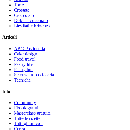
Torte
Crostate
Cioccolato
Dolci al cucchiaio
Lievitati e brioches
Articoli
ABC Pasticceria
Cake design
Food travel
Pastry life
Pastry tips
Scienza in pasticceria
Tecniche
Info
Community
Ebook gratuiti
Masterclass gratuite
Tutte le ricette
Tutti gli articoli
Cerca