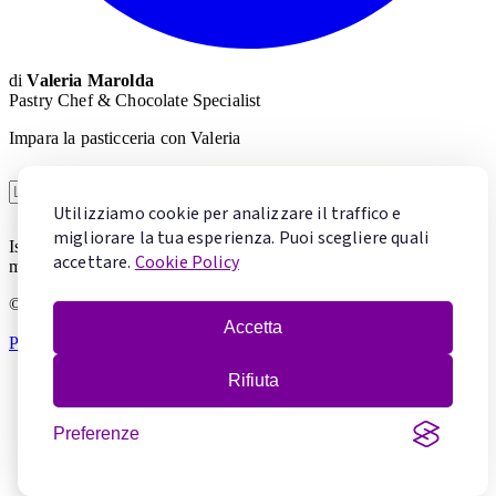
di
Valeria Marolda
Pastry Chef & Chocolate Specialist
Impara la pasticceria con Valeria
Voglio imparare
Utilizziamo cookie per analizzare il traffico e
migliorare la tua esperienza. Puoi scegliere quali
Iscrivendoti accetti la
Privacy Policy
. Puoi cancellarti in qualsiasi
accettare.
Cookie Policy
momento.
© 2026 Mentecontorta. Tutti i diritti riservati.
Accetta
Privacy Policy
·
Cookie Policy
·
Gestisci cookie
Rifiuta
Preferenze