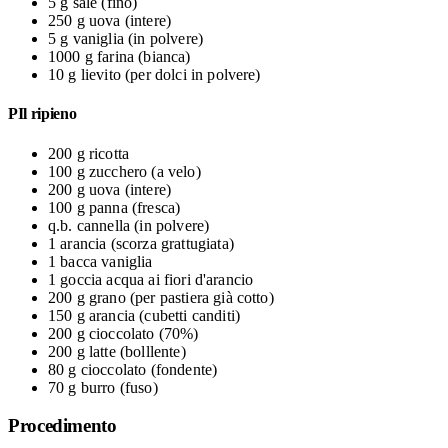
5 g
sale
(fino)
250 g
uova
(intere)
5 g
vaniglia
(in polvere)
1000 g
farina
(bianca)
10 g
lievito
(per dolci in polvere)
PIl ripieno
200 g
ricotta
100 g
zucchero
(a velo)
200 g
uova
(intere)
100 g
panna
(fresca)
q.b.
cannella
(in polvere)
1
arancia
(scorza grattugiata)
1 bacca
vaniglia
1 goccia
acqua ai fiori d'arancio
200 g
grano
(per pastiera già cotto)
150 g
arancia
(cubetti canditi)
200 g
cioccolato
(70%)
200 g
latte
(bolllente)
80 g
cioccolato
(fondente)
70 g
burro
(fuso)
Procedimento