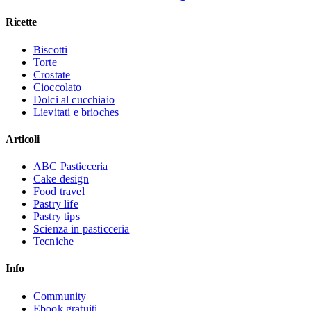
Ricette
Biscotti
Torte
Crostate
Cioccolato
Dolci al cucchiaio
Lievitati e brioches
Articoli
ABC Pasticceria
Cake design
Food travel
Pastry life
Pastry tips
Scienza in pasticceria
Tecniche
Info
Community
Ebook gratuiti