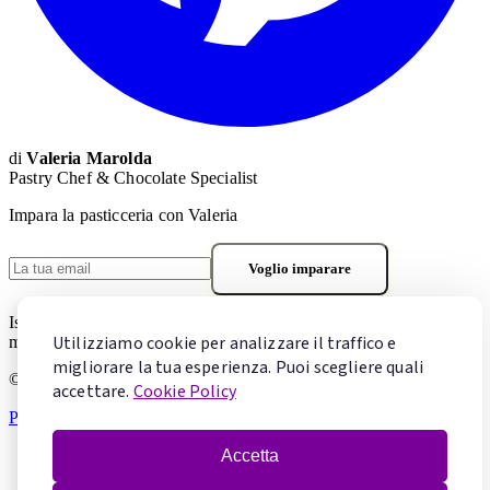
di
Valeria Marolda
Pastry Chef & Chocolate Specialist
Impara la pasticceria con Valeria
Voglio imparare
Iscrivendoti accetti la
Privacy Policy
. Puoi cancellarti in qualsiasi
Utilizziamo cookie per analizzare il traffico e
momento.
migliorare la tua esperienza. Puoi scegliere quali
© 2026 Mentecontorta. Tutti i diritti riservati.
accettare.
Cookie Policy
Privacy Policy
·
Cookie Policy
·
Gestisci cookie
Accetta