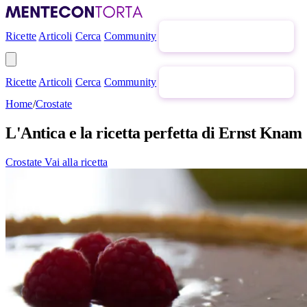
Ricette
Articoli
Cerca
Community
Newsletter gratuita
Ricette
Articoli
Cerca
Community
Newsletter gratuita
Home
/
Crostate
L'Antica e la ricetta perfetta di Ernst Knam
Crostate
Vai alla ricetta