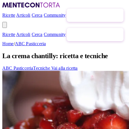
Ricette
Articoli
Cerca
Community
Newsletter gratuita
Ricette
Articoli
Cerca
Community
Newsletter gratuita
Home
/
ABC Pasticceria
La crema chantilly: ricetta e tecniche
ABC Pasticceria
Tecniche
Vai alla ricetta